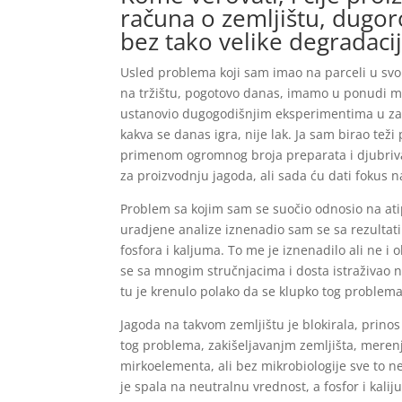
računa o zemljištu, dugo
bez tako velike degradaci
Usled problema koji sam imao na parceli u svo
na tržištu, pogotovo danas, imamo u ponudi m
ustanovio dugogodišnjim eksperimentima u zasa
kakva se danas igra, nije lak. Ja sam birao teži
primenom ogromnog broja preparata i djubriva, 
za proizvodnju jagoda, ali sada ću dati fokus 
Problem sa kojim sam se suočio odnosio na at
uradjene analize iznenadio sam se sa rezultati
fosfora i kaljuma. To me je iznenadilo ali ne 
se sa mnogim stručnjacima i dosta istraživao
tu je krenulo polako da se klupko tog problem
Jagoda na takvom zemljištu je blokirala, prinos
tog problema, zakišeljavanjm zemljišta, meren
mirkoelementa, ali bez mikrobiologije sve to n
je spala na neutralnu vrednost, a fosfor i kal