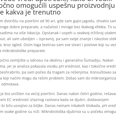
ročno omogućili uspešnu proizvodnju
je kakva je trenutno
m dvorištu na površini od 90 ari, gde sam gajio jagodu, shvatio sa
noge dobre preparate, a nažalost i mnoge bez ikakvog efekta. To 
dima na više lokacija. Opstanak i uspeh u ovakvoj tržišnoj utakmi
 put, ali sam ubedjen – ispravnij, pa sam svoje znanje i iskustvo ste
kroz ogled. Osim toga testirao sam sve stvari i poslove koji su ve
na mikrobiološke preparate.
ipično zemljište u odnosu na okolinu i generalno Šumadiju. Nakon
ma, jer je analiza pokazala visoku pH vrednost, kao i toksične vredn
i obeshrabrilo, pa sam počeo da tragam za rešenjima. Konsultovao 
 na koji načim mogu da rešim problem. Došao sam do mikroorganiz
a odmotava.
 je bio uništen na većoj površini. Danas nakon četiri godine, rešava
jem EC vrednosti izlaznog rastvora kada se djubri, dodavanjem
e bi bilo usvojivo za biljke. Danas nemam nikakvih blokada, pH vre
ijum svake godine su niži. Mikrobiološka djubriva su u počeku omogu