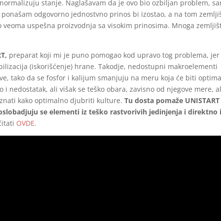
normalizuju stanje. Naglašavam da je ovo bio ozbiljan problem, s
ne ponašam odgovorno jednostvno prinos bi izostao, a na tom zemlji
 to veoma uspešna proizvodnja sa visokim prinosima. Mnoga zemljiš
T,
preparat koji mi je puno pomogao kod upravo tog problema, jer 
lizacija (iskorišćenje) hrane. Takodje, nedostupni makroelementi
e, tako da se fosfor i kalijum smanjuju na meru koja će biti optima
o i nedostatak, ali višak se teško obara, zavisno od njegove mere, al
znati kako optimalno djubriti kulture.
Tu dosta pomaže UNISTART 
slobadjuju se elementi iz teško rastvorivih jedinjenja i direktno 
itati
OVDE.