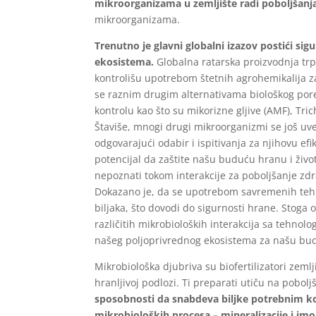
mikroorganizama u zemljište radi poboljšanj
mikroorganizama.
Trenutno je glavni globalni izazov postići si
ekosistema.
Globalna ratarska proizvodnja trp
kontrolišu upotrebom štetnih agrohemikalija z
se raznim drugim alternativama biološkog porek
kontrolu kao što su mikorizne gljive (AMF), Tric
Štaviše, mnogi drugi mikroorganizmi se još uve
odgovarajući odabir i ispitivanja za njihovu 
potencijal da zaštite našu buduću hranu i živo
nepoznati tokom interakcije za poboljšanje zd
Dokazano je, da se upotrebom savremenih tehn
biljaka, što dovodi do sigurnosti hrane. Stoga
različitih mikrobioloških interakcija sa tehno
našeg poljoprivrednog ekosistema za našu bu
Mikrobiološka djubriva su biofertilizatori zeml
hranljivoj podlozi. Ti preparati utiču na pobolj
sposobnosti da snabdeva biljke potrebnim ko
mikrobioloških procesa – mineralizacije i imob