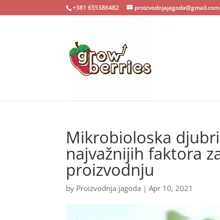
+381 655386482
proizvodnjajagoda@gmail.com
Mikrobioloska djubr
najvažnijih faktora 
proizvodnju
by
Proizvodnja jagoda
|
Apr 10, 2021