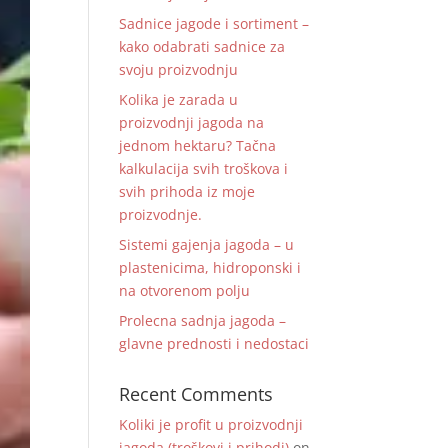
Sadnice jagode i sortiment –
kako odabrati sadnice za
svoju proizvodnju
Kolika je zarada u
proizvodnji jagoda na
jednom hektaru? Tačna
kalkulacija svih troškova i
svih prihoda iz moje
proizvodnje.
Sistemi gajenja jagoda – u
plastenicima, hidroponski i
na otvorenom polju
Prolecna sadnja jagoda –
glavne prednosti i nedostaci
Recent Comments
Koliki je profit u proizvodnji
jagoda (troškovi i prihodi)
on