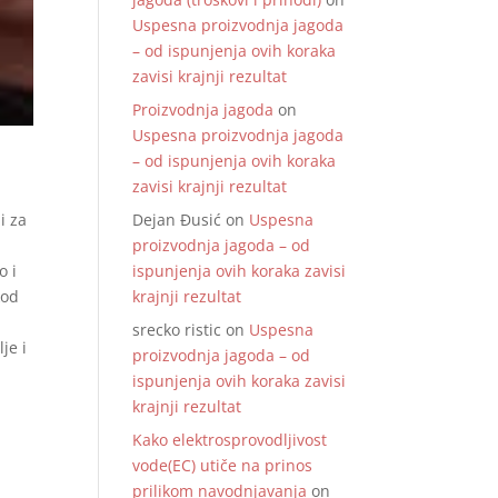
Uspesna proizvodnja jagoda
– od ispunjenja ovih koraka
zavisi krajnji rezultat
Proizvodnja jagoda
on
Uspesna proizvodnja jagoda
– od ispunjenja ovih koraka
zavisi krajnji rezultat
i za
Dejan Đusić
on
Uspesna
proizvodnja jagoda – od
o i
ispunjenja ovih koraka zavisi
kod
krajnji rezultat
srecko ristic
on
Uspesna
je i
proizvodnja jagoda – od
ispunjenja ovih koraka zavisi
krajnji rezultat
Kako elektrosprovodljivost
vode(EC) utiče na prinos
prilikom navodnjavanja
on