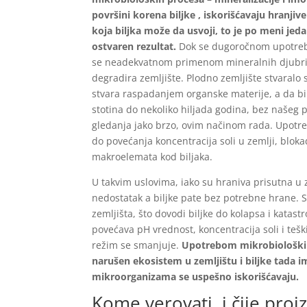
površini korena biljke , iskorišćavaju hranji
koja biljka može da usvoji, to je po meni jed
ostvaren rezultat.
Dok se dugoročnom upotrebom
se neadekvatnom primenom mineralnih djubriv
degradira zemljište. Plodno zemljište stvaralo
stvara raspadanjem organske materije, a da bi
stotina do nekoliko hiljada godina, bez našeg p
gledanja jako brzo, ovim načinom rada. Upotre
do povećanja koncentracija soli u zemlji, blok
makroelemata kod biljaka.
U takvim uslovima, iako su hraniva prisutna u 
nedostatak a biljke pate bez potrebne hrane. 
zemljišta, što dovodi biljke do kolapsa i kat
povećava pH vrednost, koncentracija soli i tešk
režim se smanjuje.
Upotrebom mikrobioloških 
narušen ekosistem u zemljištu i biljke tada
mikroorganizama se uspešno iskorišćavaju.
Kome verovati, i čije proi