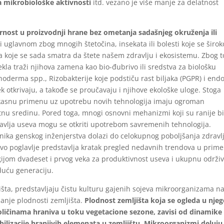
a mikrobiološke aktivnosti
itd. vezano je više manje za delatnost
gurnost u proizvodnji hrane bez ometanja sadašnjeg okruženja ili
i uglavnom zbog mnogih štetočina, insekata ili bolesti koje se širok
a koje se sada smatra da štete našem zdravlju i ekosistemu. Zbog 
la traži njihova zamena kao bio-đubrivo ili sredstva za biološku
hoderma spp., Rizobakterije koje podstiču rast biljaka (PGPR) i endof
k otkrivaju, a takođe se proučavaju i njihove ekološke uloge. Stoga
efikasnu primenu uz upotrebu novih tehnologija imaju ogroman
tnu sredinu. Pored toga, mnogi osnovni mehanizmi koji su ranije bi
ravlja useva mogu se otkriti upotrebom savremenih tehnologija.
ika genskog inženjerstva dolazi do celokupnog poboljšanja zdravl
 ovo poglavlje predstavlja kratak pregled nedavnih trendova u prime
logijom dvadeset i prvog veka za produktivnost useva i ukupnu održi
duću generaciju.
jišta, predstavljaju čistu kulturu gajenih sojeva mikroorganizama n
šanje plodnosti zemljišta.
Plodnost zemljišta koja se ogleda u nje
ličinama hraniva u toku vegetacione sezone, zavisi od dinamike
ilizacije hranjivih elemenata u zemljištu.
Mikroorganizmi deluju