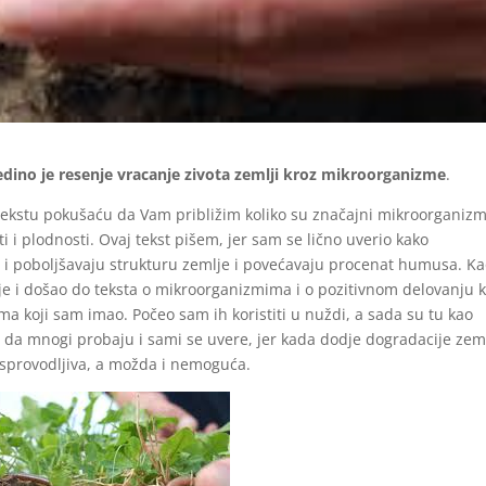
jedino je resenje vracanje zivota zemlji kroz mikroorganizme
.
ekstu pokušaću da Vam približim koliko su značajni mikroorganizm
ti i plodnosti. Ovaj tekst pišem, jer sam se lično uverio kako
i poboljšavaju strukturu zemlje i povećavaju procenat humusa. Ka
e i došao do teksta o mikroorganizmima i o pozitivnom delovanju 
ma koji sam imao. Počeo sam ih koristiti u nuždi, a sada su tu kao
 da mnogi probaju i sami se uvere, jer kada dodje dogradacije zeml
 sprovodljiva, a možda i nemoguća.