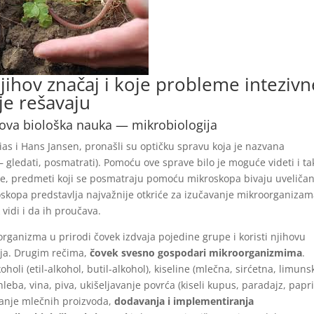
ihov značaj i koje probleme intezivn
je rešavaju
ova biološka nauka — mikrobiologija
as i Hans Jansen, pronašli su optičku spravu koja je nazvana
 gledati, posmatrati). Pomoću ove sprave bilo je moguće videti i ta
le, predmeti koji se posmatraju pomoću mikroskopa bivaju uveličani
roskopa predstavlja najvažnije otkriće za izučavanje mikroorganizam
 vidi i da ih proučava.
rganizma u prirodi čovek izdvaja pojedine grupe i koristi njihovu
ija. Drugim rečima,
čovek svesno gospodari mikroorganizmima
.
li (etil-alkohol, butil-alkohol), kiseline (mlečna, sirćetna, limunsk
 hleba, vina, piva, ukišeljavanje povrća (kiseli kupus, paradajz, papr
janje mlečnih proizvoda,
dodavanja i implementiranja