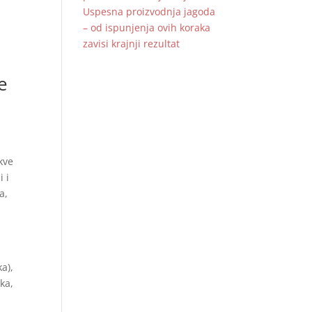
Uspesna proizvodnja jagoda
– od ispunjenja ovih koraka
zavisi krajnji rezultat
e
kve
 i
a,
a),
ika,