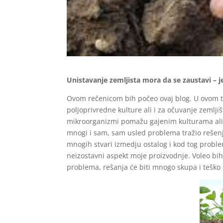
Unistavanje zemljista mora da se zaustavi – 
Ovom rečenicom bih počeo ovaj blog. U ovom t
poljoprivredne kulture ali i za očuvanje zemljiš
mikroorganizmi pomažu gajenim kulturama ali 
mnogi i sam, sam usled problema tražio rešenj
mnogih stvari izmedju ostalog i kod tog proble
neizostavni aspekt moje proizvodnje. Voleo bih
problema, rešanja će biti mnogo skupa i teško