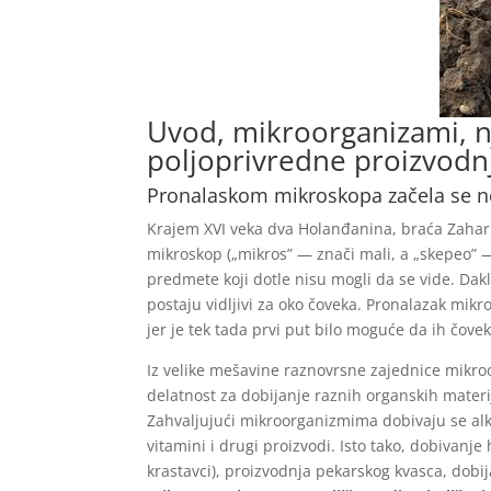
Uvod, mikroorganizami, nj
poljoprivredne proizvodn
Pronalaskom mikroskopa začela se n
Krajem XVI veka dva Holanđanina, braća Zahari
mikroskop („mikros” — znači mali, a „skepeo” —
predmete koji dotle nisu mogli da se vide. Dak
postaju vidljivi za oko čoveka. Pronalazak mik
jer je tek tada prvi put bilo moguće da ih čovek
Iz velike mešavine raznovrsne zajednice mikroo
delatnost za dobijanje raznih organskih mater
Zahvaljujući mikroorganizmima dobivaju se alkoho
vitamini i drugi proizvodi. Isto tako, dobivanje
krastavci), proizvodnja pekarskog kvasca, dobi