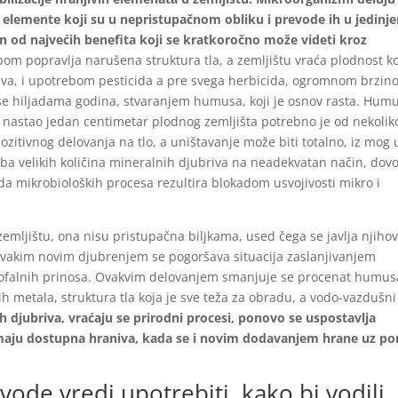
ve elemente koji su u nepristupačnom obliku i prevode ih u jedinje
an od najvećih benefita koji se kratkoročno može videti kroz
 popravlja narušena struktura tla, a zemljištu vraća plodnost k
a, i upotrebom pesticida a pre svega herbicida, ogromnom brzin
 se hiljadama godina, stvaranjem humusa, koji je osnov rasta. Hum
 nastao jedan centimetar plodnog zemljišta potrebno je od nekolik
ozitivnog delovanja na tlo, a uništavanje može biti totalno, iz mog 
ba velikih količina mineralnih djubriva na neadekvatan način, dov
ada mikrobioloških procesa rezultira blokadom usvojivosti mikro i
zemljištu, ona nisu pristupačna biljkama, used čega se javlja njiho
Svakim novim djubrenjem se pogoršava situacija zaslanjivanjem
astrofalnih prinosa. Ovakvim delovanjem smanjuje se procenat humus
ih metala, struktura tla koja je sve teža za obradu, a vodo-vazdušni
djubriva, vraćaju se prirodni procesi, ponovo se uspostavlja
 imaju dostupna hraniva, kada se i novim dodavanjem hrane uz p
zvode vredi upotrebiti, kako bi vodili