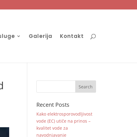
usluge
Galerija
Kontakt
d
Recent Posts
Kako elektrosporovodljivost
vode (EC) utiče na prinos –
kvalitet vode za
navodnjavanje