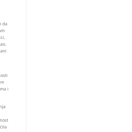
m da
sam
ci,
kao,
zani
osti
sam
ama i
nja
dnost
ćila