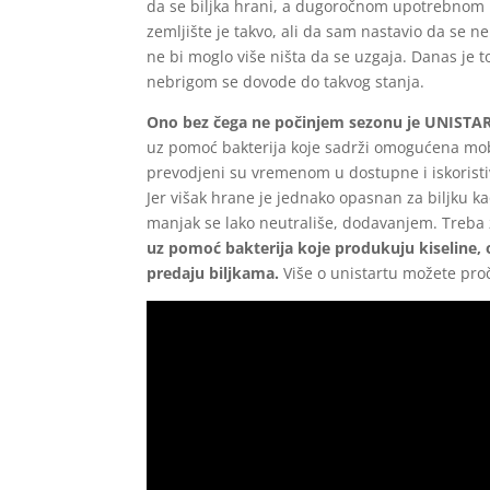
da se biljka hrani, a dugoročnom upotrebnom 
zemljište je takvo, ali da sam nastavio da se 
ne bi moglo više ništa da se uzgaja. Danas je
nebrigom se dovode do takvog stanja.
Ono bez čega ne počinjem sezonu je UNISTAR
uz pomoć bakterija koje sadrži omogućena mobi
prevodjeni su vremenom u dostupne i iskoristiv
Jer višak hrane je jednako opasnan za biljku ka
manjak se lako neutrališe, dodavanjem. Treba 
uz pomoć bakterija koje produkuju kiseline, o
predaju biljkama.
Više o unistartu možete proč