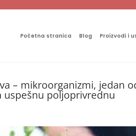
Početna stranica
Blog
Proizvodi i 
iva – mikroorganizmi, jedan o
za uspešnu poljoprivrednu