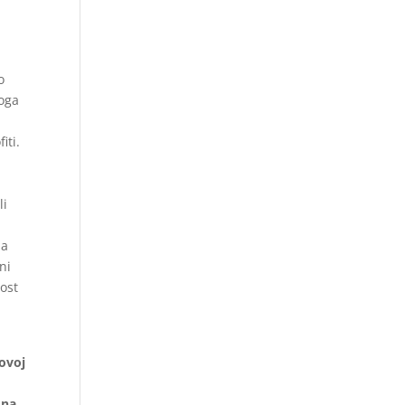
o
toga
iti.
li
ja
ni
vost
a
govoj
 na