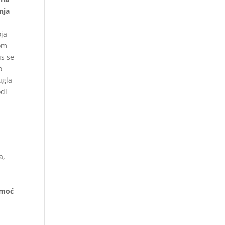
nja
oja
om
us se
o
ugla
odi
v
a,
omoć